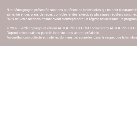
*Les témoignages présentés sont des expériences individuelles qui ne sont ni caractéri
alimentaire, des plans de repas contrôlés et des exercices physiques réguliers sont n
l'avis de votre médecin traitant avant d'entreprendre un régime amincissant, un programm
© 2007 - 2026 copyright et éditeur AUJOURDHUI.COM / powered by AUJOURDHUI.
Reproduction totale ou partielle interdite sans accord préalable.
Aujourdhui.com collecte et traite les données personnelles dans le respect de la loi Inf