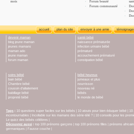
mois
Forum beauté
san
Forum communauté
Dos
Dos
Dos
accueil
plan du site
envoyer à une amie
témoignage
devenir maman
santé bébé
blog jeune maman
naissance prématurée
jeunes mamans
infection urinaire bébé
maman ado
prématuré
jeune maman
accouchement prématuré
forum maman
constipation bébé
soins bébé
bébé heureux
bain bébé
jumeaux et plus
Chambre bébé
nourrisson
coussin d'allaitement
nouveau né
babillage bébé
bébés
propreté bébé
le monde de bébé
Tags
:
10 questions super faciles sur les bébés
|
10 atouts pour bien éduquer bébé
|
10 
incontournables
|
Incollable sur les mamans des série-télé ?
|
10 conseils pour les prem
Le quizz des bébés célèbres
|
Découvrez aussi
:
top 100 prénoms garçons
|
top 100 prénoms filles
|
prénoms africain
germaniques
|
Fausse couche
|