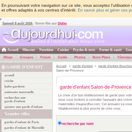
En poursuivant votre navigation sur ce site, vous acceptez l'utilisati
et offres adaptés à vos centres d'intérêt.
En savoir plus et gérer ces 
Samedi 8 août 2026
- Bonne fête aux
Didier
Accueil
Minceur
Nutrition
Cuisine
Psycho & tests
Forme & santé
Gro
Blogs
Groupes
Forum
Guide
Photos
Bons Plans
Témoign
Accueil
>
garde d'enfant
>
garde d'enfant Bouche
GARDE D'ENFANT
Salon-de-Provence
accueil
crèche
halte-garderie
garde d'enfant Salon-de-Provence
assistante maternelle
Le choix d’un bon établissement de garde pour votre 
rechercher une
nous vous invitons à consulter l’annuaire des crèch
garde d'enfant
maternelles d’aujourdhui.com. Cet annuaire va vous
ajouter une garde d'enfant
l'établissement le plus proche de chez vous.
Grandes villes
gardes d'enfant de Paris
recherche par nom
gardes d'enfant de Marseille