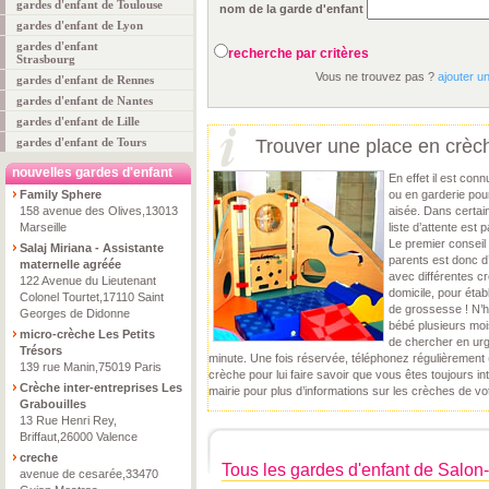
gardes d'enfant de Toulouse
nom de la garde d'enfant
gardes d'enfant de Lyon
gardes d'enfant
recherche par critères
Strasbourg
Vous ne trouvez pas ?
ajouter u
gardes d'enfant de Rennes
gardes d'enfant de Nantes
gardes d'enfant de Lille
gardes d'enfant de Tours
Trouver une place en crèche 
nouvelles gardes d'enfant
En effet il est co
Family Sphere
ou en garderie pou
158 avenue des Olives,13013
aisée. Dans certain
Marseille
liste d’attente est
Le premier conseil
Salaj Miriana - Assistante
parents est donc d
maternelle agréée
avec différentes c
122 Avenue du Lieutenant
domicile, pour établ
Colonel Tourtet,17110 Saint
de grossesse ! N’h
Georges de Didonne
bébé plusieurs mois
micro-crèche Les Petits
de chercher en urg
Trésors
minute. Une fois réservée, téléphonez régulièrement (1
139 rue Manin,75019 Paris
crèche pour lui faire savoir que vous êtes toujours 
Crèche inter-entreprises Les
mairie pour plus d’informations sur les crèches de vo
Grabouilles
13 Rue Henri Rey,
Briffaut,26000 Valence
creche
Tous les gardes d'enfant de Salo
avenue de cesarée,33470