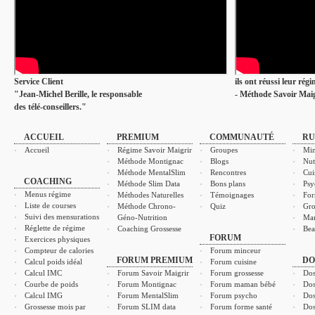
Service Client
ils ont réussi leur rég
"Jean-Michel Berille, le responsable
- Méthode Savoir Maig
des télé-conseillers."
ACCUEIL
PREMIUM
COMMUNAUTÉ
RU
Accueil
Régime Savoir Maigrir
Groupes
Min
Méthode Montignac
Blogs
Nut
Méthode MentalSlim
Rencontres
Cui
COACHING
Méthode Slim Data
Bons plans
Psy
Menus régime
Méthodes Naturelles
Témoignages
For
Liste de courses
Méthode Chrono-
Quiz
Gro
Suivi des mensurations
Géno-Nutrition
Ma
Réglette de régime
Coaching Grossesse
Bea
FORUM
Exercices physiques
Compteur de calories
Forum minceur
FORUM PREMIUM
DO
Calcul poids idéal
Forum cuisine
Calcul IMC
Forum Savoir Maigrir
Forum grossesse
Dos
Courbe de poids
Forum Montignac
Forum maman bébé
Dos
Calcul IMG
Forum MentalSlim
Forum psycho
Dos
Grossesse mois par
Forum SLIM data
Forum forme santé
Dos