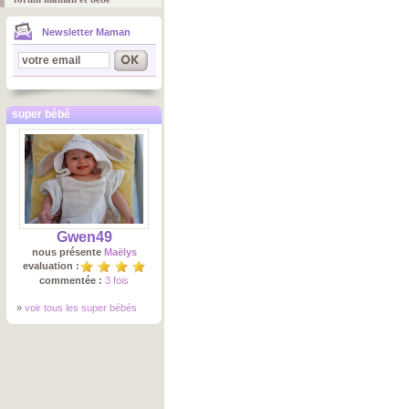
Newsletter Maman
super bébé
Gwen49
nous présente
Maëlys
evaluation :
commentée :
3 fois
»
voir tous les super bébés