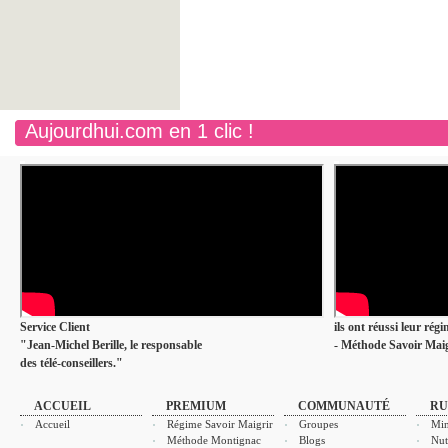
Aujourdhui.com en 1 clic !
Service Client
ils ont réussi leur rég
"Jean-Michel Berille, le responsable
- Méthode Savoir Maig
des télé-conseillers."
ACCUEIL
PREMIUM
COMMUNAUTÉ
RU
Accueil
Régime Savoir Maigrir
Groupes
Min
Méthode Montignac
Blogs
Nut