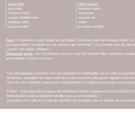
soins bébé
bébé heureux
bain bébé
jumeaux et plus
Chambre bébé
nourrisson
coussin d'allaitement
nouveau né
babillage bébé
bébés
propreté bébé
le monde de bébé
Tags
:
10 questions super faciles sur les bébés
|
10 atouts pour bien éduquer bébé
|
10 
incontournables
|
Incollable sur les mamans des série-télé ?
|
10 conseils pour les prem
Le quizz des bébés célèbres
|
Découvrez aussi
:
top 100 prénoms garçons
|
top 100 prénoms filles
|
prénoms africain
germaniques
|
Fausse couche
|
*Les témoignages présentés sont des expériences individuelles qui ne sont ni caractéri
alimentaire, des plans de repas contrôlés et des exercices physiques réguliers sont n
l'avis de votre médecin traitant avant d'entreprendre un régime amincissant, un programm
© 2007 - 2026 copyright et éditeur AUJOURDHUI.COM / powered by AUJOURDHUI.
Reproduction totale ou partielle interdite sans accord préalable.
Aujourdhui.com collecte et traite les données personnelles dans le respect de la loi Inf