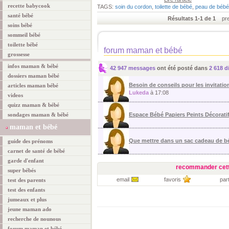
recette babycook
TAGS:
soin du cordon
,
toilette de bébé
,
peau de bébé
santé bébé
Résultats 1-1 de 1
prem
soins bébé
sommeil bébé
toilette bébé
forum maman et bébé
grossesse
infos maman & bébé
42 947 messages
ont été posté dans
2 618 d
dossiers maman bébé
Besoin de conseils pour les invitation
articles maman bébé
Lukeda
à 17:08
videos
quizz maman & bébé
sondages maman & bébé
Espace Bébé Papiers Peints Décorati
maman et bébé
Que mettre dans un sac cadeau de 
guide des prénoms
carnet de santé de bébé
garde d'enfant
recommander cett
super bébés
email
favoris
par
test des parents
test des enfants
jumeaux et plus
jeune maman ado
recherche de nounous
forum maman et bébé