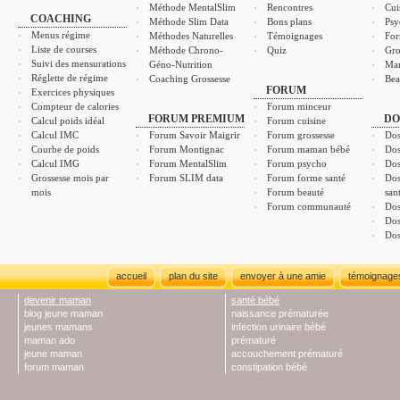
Méthode MentalSlim
Rencontres
Cui
COACHING
Méthode Slim Data
Bons plans
Psy
Menus régime
Méthodes Naturelles
Témoignages
For
Liste de courses
Méthode Chrono-
Quiz
Gro
Suivi des mensurations
Géno-Nutrition
Ma
Réglette de régime
Coaching Grossesse
Bea
FORUM
Exercices physiques
Compteur de calories
Forum minceur
FORUM PREMIUM
DO
Calcul poids idéal
Forum cuisine
Calcul IMC
Forum Savoir Maigrir
Forum grossesse
Dos
Courbe de poids
Forum Montignac
Forum maman bébé
Dos
Calcul IMG
Forum MentalSlim
Forum psycho
Dos
Grossesse mois par
Forum SLIM data
Forum forme santé
Dos
mois
Forum beauté
san
Forum communauté
Dos
Dos
Dos
accueil
plan du site
envoyer à une amie
témoignage
devenir maman
santé bébé
blog jeune maman
naissance prématurée
jeunes mamans
infection urinaire bébé
maman ado
prématuré
jeune maman
accouchement prématuré
forum maman
constipation bébé