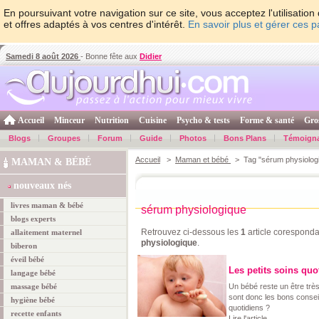
En poursuivant votre navigation sur ce site, vous acceptez l'utilisati
et offres adaptés à vos centres d'intérêt.
En savoir plus et gérer ces 
Samedi 8 août 2026
- Bonne fête aux
Didier
Accueil
Minceur
Nutrition
Cuisine
Psycho & tests
Forme & santé
Gro
Blogs
Groupes
Forum
Guide
Photos
Bons Plans
Témoign
Accueil
>
Maman et bébé
> Tag "sérum physiolog
MAMAN & BÉBÉ
nouveaux nés
livres maman & bébé
sérum physiologique
blogs experts
Retrouvez ci-dessous les
1
article coresponda
allaitement maternel
physiologique
.
biberon
éveil bébé
Les petits soins quo
langage bébé
massage bébé
Un bébé reste un être très 
sont donc les bons conseil
hygiène bébé
quotidiens ?
recette enfants
Lire l'article