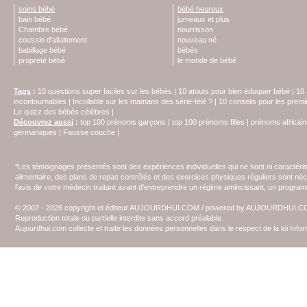
soins bébé
bébé heureux
bain bébé
jumeaux et plus
Chambre bébé
nourrisson
coussin d'allaitement
nouveau né
babillage bébé
bébés
propreté bébé
le monde de bébé
Tags
:
10 questions super faciles sur les bébés
|
10 atouts pour bien éduquer bébé
|
10 
incontournables
|
Incollable sur les mamans des série-télé ?
|
10 conseils pour les prem
Le quizz des bébés célèbres
|
Découvrez aussi
:
top 100 prénoms garçons
|
top 100 prénoms filles
|
prénoms africain
germaniques
|
Fausse couche
|
*Les témoignages présentés sont des expériences individuelles qui ne sont ni caractéri
alimentaire, des plans de repas contrôlés et des exercices physiques réguliers sont n
l'avis de votre médecin traitant avant d'entreprendre un régime amincissant, un programm
© 2007 - 2026 copyright et éditeur AUJOURDHUI.COM / powered by AUJOURDHUI.
Reproduction totale ou partielle interdite sans accord préalable.
Aujourdhui.com collecte et traite les données personnelles dans le respect de la loi Inf