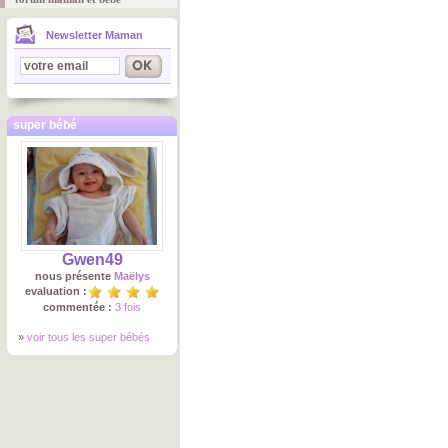
Newsletter Maman
super bébé
Gwen49
nous présente
Maëlys
evaluation :
commentée :
3 fois
»
voir tous les super bébés