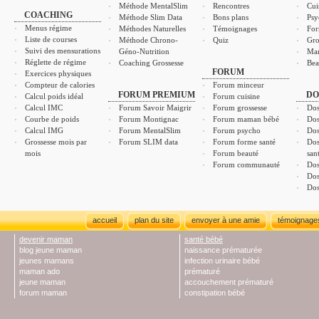
Méthode MentalSlim
Rencontres
Cui
COACHING
Méthode Slim Data
Bons plans
Psy
Menus régime
Méthodes Naturelles
Témoignages
For
Liste de courses
Méthode Chrono-
Quiz
Gro
Suivi des mensurations
Géno-Nutrition
Ma
Réglette de régime
Coaching Grossesse
Bea
FORUM
Exercices physiques
Compteur de calories
Forum minceur
FORUM PREMIUM
DO
Calcul poids idéal
Forum cuisine
Calcul IMC
Forum Savoir Maigrir
Forum grossesse
Dos
Courbe de poids
Forum Montignac
Forum maman bébé
Dos
Calcul IMG
Forum MentalSlim
Forum psycho
Dos
Grossesse mois par
Forum SLIM data
Forum forme santé
Dos
mois
Forum beauté
san
Forum communauté
Dos
Dos
Dos
accueil
plan du site
envoyer à une amie
témoignage
devenir maman
santé bébé
blog jeune maman
naissance prématurée
jeunes mamans
infection urinaire bébé
maman ado
prématuré
jeune maman
accouchement prématuré
forum maman
constipation bébé