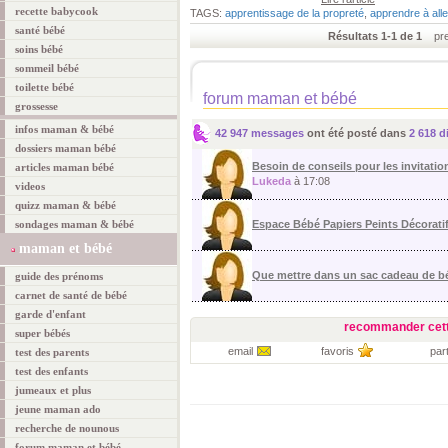
recette babycook
TAGS:
apprentissage de la propreté
,
apprendre à alle
santé bébé
Résultats 1-1 de 1
prem
soins bébé
sommeil bébé
toilette bébé
forum maman et bébé
grossesse
infos maman & bébé
42 947 messages
ont été posté dans
2 618 d
dossiers maman bébé
Besoin de conseils pour les invitation
articles maman bébé
Lukeda
à 17:08
videos
quizz maman & bébé
sondages maman & bébé
Espace Bébé Papiers Peints Décorati
maman et bébé
Que mettre dans un sac cadeau de 
guide des prénoms
carnet de santé de bébé
garde d'enfant
recommander cett
super bébés
email
favoris
par
test des parents
test des enfants
jumeaux et plus
jeune maman ado
recherche de nounous
forum maman et bébé