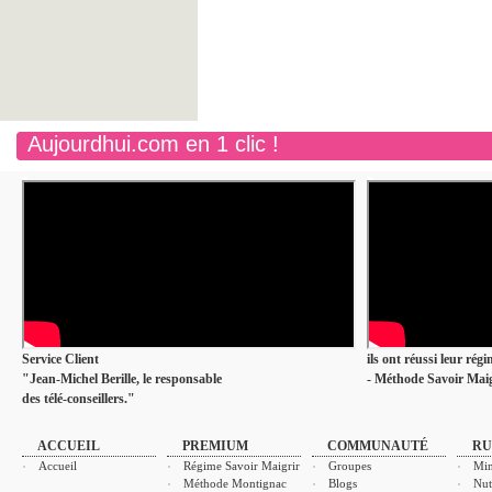
Aujourdhui.com en 1 clic !
Service Client
ils ont réussi leur rég
"Jean-Michel Berille, le responsable
- Méthode Savoir Maig
des télé-conseillers."
ACCUEIL
PREMIUM
COMMUNAUTÉ
RU
Accueil
Régime Savoir Maigrir
Groupes
Min
Méthode Montignac
Blogs
Nut