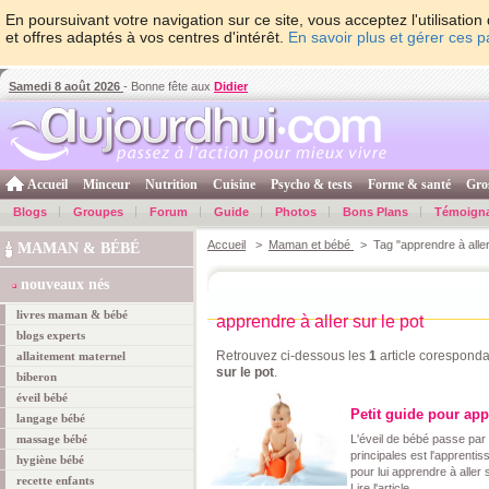
En poursuivant votre navigation sur ce site, vous acceptez l'utilisati
et offres adaptés à vos centres d'intérêt.
En savoir plus et gérer ces 
Samedi 8 août 2026
- Bonne fête aux
Didier
Accueil
Minceur
Nutrition
Cuisine
Psycho & tests
Forme & santé
Gro
Blogs
Groupes
Forum
Guide
Photos
Bons Plans
Témoign
Accueil
>
Maman et bébé
> Tag "apprendre à aller 
MAMAN & BÉBÉ
nouveaux nés
livres maman & bébé
apprendre à aller sur le pot
blogs experts
Retrouvez ci-dessous les
1
article coresponda
allaitement maternel
sur le pot
.
biberon
éveil bébé
Petit guide pour app
langage bébé
massage bébé
L'éveil de bébé passe par 
principales est l'apprenti
hygiène bébé
pour lui apprendre à aller 
recette enfants
Lire l'article