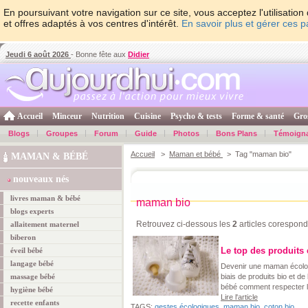
En poursuivant votre navigation sur ce site, vous acceptez l'utilisati
et offres adaptés à vos centres d'intérêt.
En savoir plus et gérer ces 
Jeudi 6 août 2026
- Bonne fête aux
Didier
Accueil
Minceur
Nutrition
Cuisine
Psycho & tests
Forme & santé
Gro
Blogs
Groupes
Forum
Guide
Photos
Bons Plans
Témoign
Accueil
>
Maman et bébé
> Tag "maman bio"
MAMAN & BÉBÉ
nouveaux nés
livres maman & bébé
maman bio
blogs experts
Retrouvez ci-dessous les
2
articles corespond
allaitement maternel
biberon
Le top des produits
éveil bébé
langage bébé
Devenir une maman écolo, c
massage bébé
biais de produits bio et de
bébé comment respecter l
hygiène bébé
Lire l'article
recette enfants
TAGS:
gestes écologiques
,
maman bio
,
coton bio