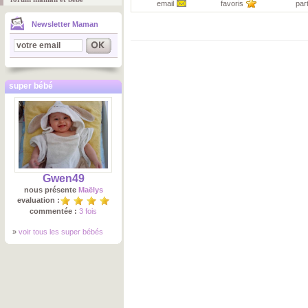
email
favoris
par
Newsletter Maman
super bébé
Gwen49
nous présente
Maëlys
evaluation :
commentée :
3 fois
»
voir tous les super bébés