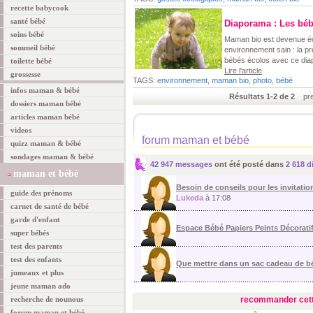
recette babycook
santé bébé
Diaporama : Les bébé
soins bébé
Maman bio est devenue éc
sommeil bébé
environnement sain : la p
bébés écolos avec ce dia
toilette bébé
Lire l'article
grossesse
TAGS:
environnement
,
maman bio
,
photo
,
bébé
infos maman & bébé
Résultats 1-2 de 2
prem
dossiers maman bébé
articles maman bébé
videos
forum maman et bébé
quizz maman & bébé
sondages maman & bébé
42 947 messages
ont été posté dans
2 618 d
maman et bébé
Besoin de conseils pour les invitation
guide des prénoms
Lukeda
à 17:08
carnet de santé de bébé
garde d'enfant
Espace Bébé Papiers Peints Décorati
super bébés
test des parents
test des enfants
Que mettre dans un sac cadeau de 
jumeaux et plus
jeune maman ado
recherche de nounous
recommander cett
forum maman et bébé