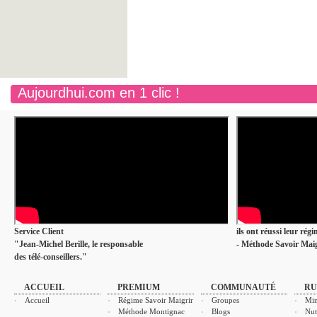
Aujourdhui.com en 1 clic !
Service Client
ils ont réussi leur rég
"Jean-Michel Berille, le responsable
- Méthode Savoir Maig
des télé-conseillers."
ACCUEIL
PREMIUM
COMMUNAUTÉ
RU
Accueil
Régime Savoir Maigrir
Groupes
Min
Méthode Montignac
Blogs
Nut