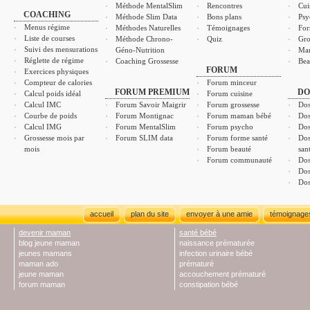
Méthode MentalSlim
Rencontres
Cui
COACHING
Méthode Slim Data
Bons plans
Psy
Menus régime
Méthodes Naturelles
Témoignages
For
Liste de courses
Méthode Chrono-
Quiz
Gro
Suivi des mensurations
Géno-Nutrition
Ma
Réglette de régime
Coaching Grossesse
Bea
FORUM
Exercices physiques
Compteur de calories
Forum minceur
FORUM PREMIUM
DO
Calcul poids idéal
Forum cuisine
Calcul IMC
Forum Savoir Maigrir
Forum grossesse
Dos
Courbe de poids
Forum Montignac
Forum maman bébé
Dos
Calcul IMG
Forum MentalSlim
Forum psycho
Dos
Grossesse mois par
Forum SLIM data
Forum forme santé
Dos
mois
Forum beauté
san
Forum communauté
Dos
Dos
Dos
accueil
plan du site
envoyer à une amie
témoignage
devenir maman
santé bébé
blog jeune maman
naissance prématurée
jeunes mamans
infection urinaire bébé
maman ado
prématuré
jeune maman
accouchement prématuré
forum maman
constipation bébé