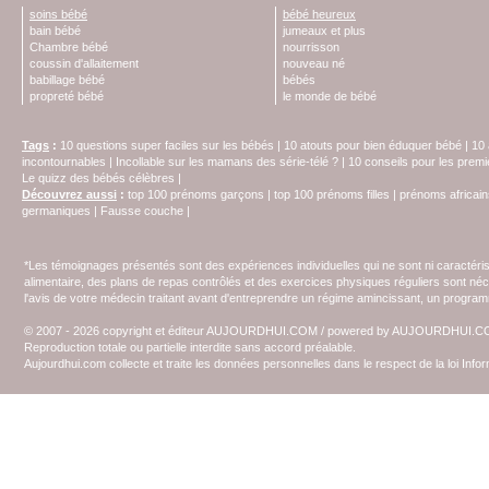
soins bébé
bébé heureux
bain bébé
jumeaux et plus
Chambre bébé
nourrisson
coussin d'allaitement
nouveau né
babillage bébé
bébés
propreté bébé
le monde de bébé
Tags
:
10 questions super faciles sur les bébés
|
10 atouts pour bien éduquer bébé
|
10 
incontournables
|
Incollable sur les mamans des série-télé ?
|
10 conseils pour les prem
Le quizz des bébés célèbres
|
Découvrez aussi
:
top 100 prénoms garçons
|
top 100 prénoms filles
|
prénoms africain
germaniques
|
Fausse couche
|
*Les témoignages présentés sont des expériences individuelles qui ne sont ni caractéri
alimentaire, des plans de repas contrôlés et des exercices physiques réguliers sont n
l'avis de votre médecin traitant avant d'entreprendre un régime amincissant, un programm
© 2007 - 2026 copyright et éditeur AUJOURDHUI.COM / powered by AUJOURDHUI.
Reproduction totale ou partielle interdite sans accord préalable.
Aujourdhui.com collecte et traite les données personnelles dans le respect de la loi Inf