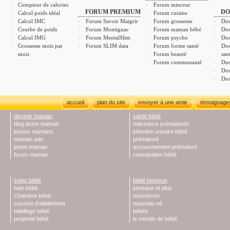
Compteur de calories
Forum minceur
FORUM PREMIUM
DO
Calcul poids idéal
Forum cuisine
Calcul IMC
Forum Savoir Maigrir
Forum grossesse
Dos
Courbe de poids
Forum Montignac
Forum maman bébé
Dos
Calcul IMG
Forum MentalSlim
Forum psycho
Dos
Grossesse mois par
Forum SLIM data
Forum forme santé
Dos
mois
Forum beauté
san
Forum communauté
Dos
Dos
Dos
accueil
plan du site
envoyer à une amie
témoignage
devenir maman
santé bébé
blog jeune maman
naissance prématurée
jeunes mamans
infection urinaire bébé
maman ado
prématuré
jeune maman
accouchement prématuré
forum maman
constipation bébé
soins bébé
bébé heureux
bain bébé
jumeaux et plus
Chambre bébé
nourrisson
coussin d'allaitement
nouveau né
babillage bébé
bébés
propreté bébé
le monde de bébé