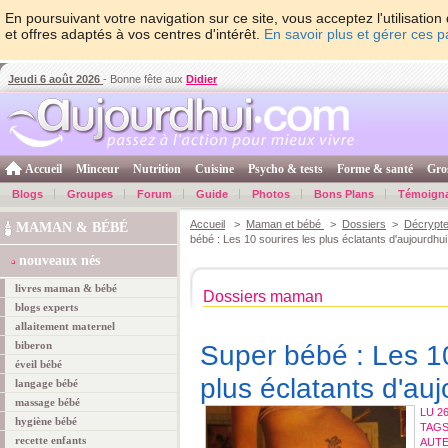
En poursuivant votre navigation sur ce site, vous acceptez l'utilisati
et offres adaptés à vos centres d'intérêt.
En savoir plus et gérer ces 
Jeudi 6 août 2026
- Bonne fête aux
Didier
Accueil
Minceur
Nutrition
Cuisine
Psycho & tests
Forme & santé
Gro
Blogs
Groupes
Forum
Guide
Photos
Bons Plans
Témoign
Accueil
>
Maman et bébé
>
Dossiers
>
Décrypte
MAMAN & BÉBÉ
bébé : Les 10 sourires les plus éclatants d'aujourdhu
nouveaux nés
livres maman & bébé
Dossiers maman
blogs experts
allaitement maternel
biberon
Super bébé : Les 10
éveil bébé
plus éclatants d'au
langage bébé
massage bébé
LU 2
hygiène bébé
TAGS
recette enfants
AUTEU