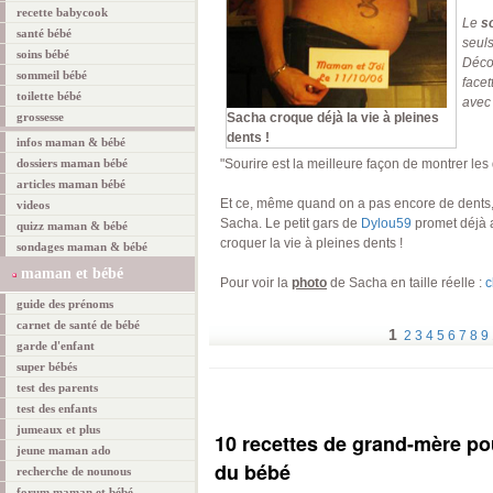
recette babycook
Le
s
santé bébé
seul
soins bébé
Décou
sommeil bébé
facet
toilette bébé
avec
grossesse
Sacha croque déjà la vie à pleines
dents !
infos maman & bébé
dossiers maman bébé
"Sourire est la meilleure façon de montrer les 
articles maman bébé
Et ce, même quand on a pas encore de dents,
videos
Sacha. Le petit gars de
Dylou59
promet déjà 
quizz maman & bébé
croquer la vie à pleines dents !
sondages maman & bébé
maman et bébé
Pour voir la
photo
de Sacha en taille réelle :
c
guide des prénoms
carnet de santé de bébé
1
2
3
4
5
6
7
8
9
garde d'enfant
super bébés
test des parents
test des enfants
jumeaux et plus
10 recettes de grand-mère po
jeune maman ado
du bébé
recherche de nounous
forum maman et bébé