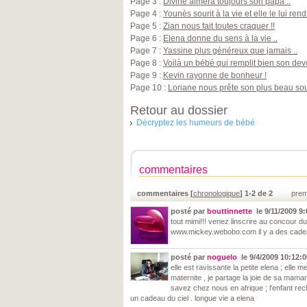
Page 3 :
Divine aimera toujours son papa ..
Page 4 :
Younès sourit à la vie et elle le lui rendr
Page 5 :
Zian nous fait toutes craquer !!
Page 6 :
Elena donne du sens à la vie ..
Page 7 :
Yassine plus généreux que jamais ..
Page 8 :
Voilà un bébé qui remplit bien son devo
Page 9 :
Kevin rayonne de bonheur !
Page 10 :
Loriane nous prête son plus beau sour
Retour au dossier
Décryptez les humeurs de bébé
commentaires
commentaires [
chronologique
] 1-2 de 2
prem
posté par
bouttinnette
le 9/11/2009 9
tout mimi!!! venez linscrire au concour d
www.mickey.webobo.com il y a des cadeau
posté par
noguelo
le 9/4/2009 10:12:
elle est ravissante la petite elena ; elle 
maternite , je partage la joie de sa mama
savez chez nous en afrique ; l'enfant rec
un cadeau du ciel . longue vie a elena