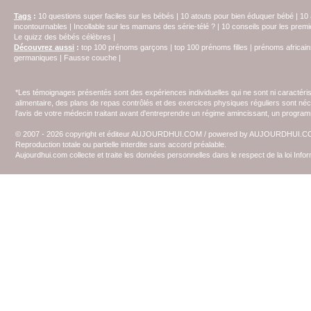
Tags
:
10 questions super faciles sur les bébés
|
10 atouts pour bien éduquer bébé
|
10 
incontournables
|
Incollable sur les mamans des série-télé ?
|
10 conseils pour les prem
Le quizz des bébés célèbres
|
Découvrez aussi
:
top 100 prénoms garçons
|
top 100 prénoms filles
|
prénoms africain
germaniques
|
Fausse couche
|
*Les témoignages présentés sont des expériences individuelles qui ne sont ni caractéri
alimentaire, des plans de repas contrôlés et des exercices physiques réguliers sont n
l'avis de votre médecin traitant avant d'entreprendre un régime amincissant, un programm
© 2007 - 2026 copyright et éditeur AUJOURDHUI.COM / powered by AUJOURDHUI.
Reproduction totale ou partielle interdite sans accord préalable.
Aujourdhui.com collecte et traite les données personnelles dans le respect de la loi Inf