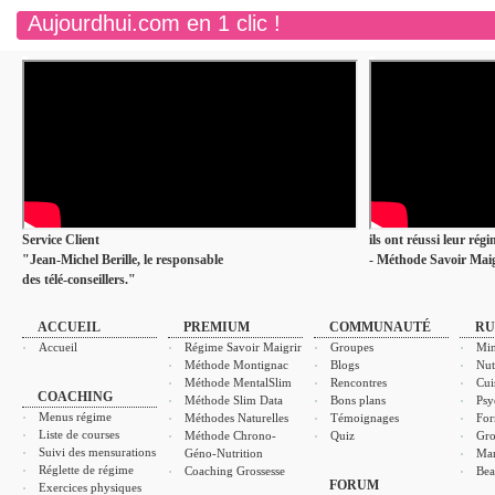
Aujourdhui.com en 1 clic !
Service Client
ils ont réussi leur rég
"Jean-Michel Berille, le responsable
- Méthode Savoir Maig
des télé-conseillers."
ACCUEIL
PREMIUM
COMMUNAUTÉ
RU
Accueil
Régime Savoir Maigrir
Groupes
Min
Méthode Montignac
Blogs
Nut
Méthode MentalSlim
Rencontres
Cui
COACHING
Méthode Slim Data
Bons plans
Psy
Menus régime
Méthodes Naturelles
Témoignages
For
Liste de courses
Méthode Chrono-
Quiz
Gro
Suivi des mensurations
Géno-Nutrition
Ma
Réglette de régime
Coaching Grossesse
Bea
FORUM
Exercices physiques