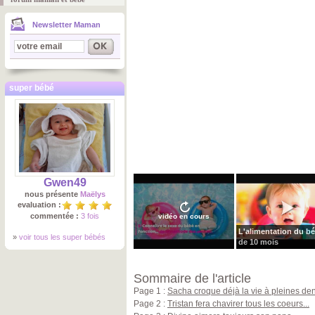
Newsletter Maman
super bébé
Gwen49
nous présente
Maëlys
evaluation :
commentée :
3 fois
vidéo en cours
L'alimentation du b
»
voir tous les super bébés
de 10 mois
Sommaire de l'article
Page 1 :
Sacha croque déjà la vie à pleines den
Page 2 :
Tristan fera chavirer tous les coeurs...